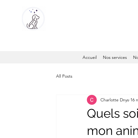
Accueil
Nos services
No
All Posts
Charlotte Dnys
16 n
Quels soi
mon ani