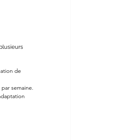
plusieurs 
sation de 
s par semaine. 
adaptation 